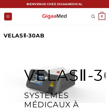
Passer
BIENVENUE CHEZ GIGAAMEDICAL
au
contenu
0
VELASⅡ-30AB
VELASⅡ-3
SYSTÈMES
MÉDICAUX À