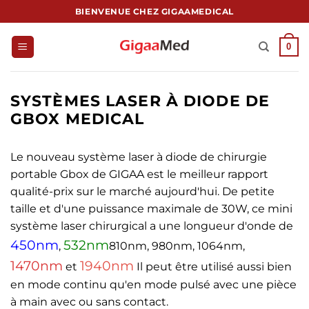
Passer
BIENVENUE CHEZ GIGAAMEDICAL
au
contenu
0
SYSTÈMES LASER À DIODE DE
GBOX MEDICAL
Le nouveau système laser à diode de chirurgie
portable Gbox de GIGAA est le meilleur rapport
qualité-prix sur le marché aujourd'hui. De petite
taille et d'une puissance maximale de 30W, ce mini
système laser chirurgical a une longueur d'onde de
450nm
532nm
,
810nm, 980nm, 1064nm,
1470nm
1940nm
et
Il peut être utilisé aussi bien
en mode continu qu'en mode pulsé avec une pièce
à main avec ou sans contact.