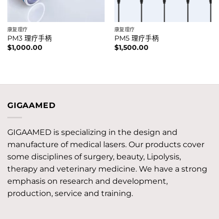
康复理疗
康复理疗
PM3 理疗手柄
PM5 理疗手柄
$
1,000.00
$
1,500.00
GIGAAMED
GIGAAMED is specializing in the design and
manufacture of medical lasers. Our products cover
some disciplines of surgery, beauty, Lipolysis,
therapy and veterinary medicine. We have a strong
emphasis on research and development,
production, service and training.