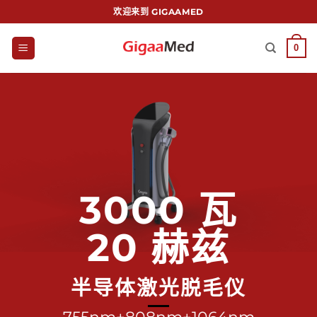
跳
欢迎来到 GIGAAMED
到
内
0
容
3000 瓦
20 赫兹
半导体激光脱毛仪