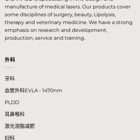
manufacture of medical lasers. Our products cover
some disciplines of surgery, beauty, Lipolysis,
therapy and veterinary medicine. We have a strong
emphasis on research and development,
production, service and training.
外科
牙科
血管外科EVLA - 1470nm
PLDD
耳鼻喉科
激光溶脂减肥
妇科