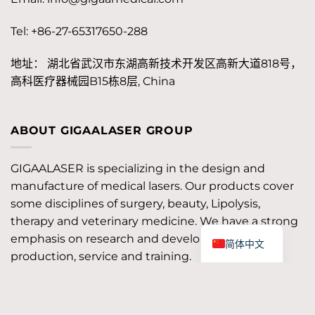
Tel: +86-27-65317650-288
地址： 湖北省武汉市东湖高新技术开发区高新大道818号，
高科医疗器械园B15栋8层, China
ABOUT GIGAALASER GROUP
GIGAALASER is specializing in the design and
manufacture of medical lasers. Our products cover
some disciplines of surgery, beauty, Lipolysis,
therapy and veterinary medicine. We have a strong
emphasis on research and development,
简体中文
production, service and training.