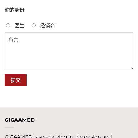
你的身份
医生
经销商
GIGAAMED
GIGAAMED is specializing in the design and