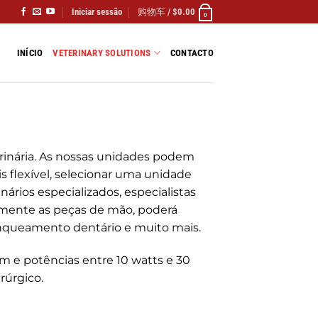
Iniciar sessão
购物车 /
$
0.00
0
INÍCIO
VETERINARY SOLUTIONS
CONTACTO
terinária. As nossas unidades podem
is flexível, selecionar uma unidade
inários especializados, especialistas
cilmente as peças de mão, poderá
branqueamento dentário e muito mais.
e potências entre 10 watts e 30
rúrgico.