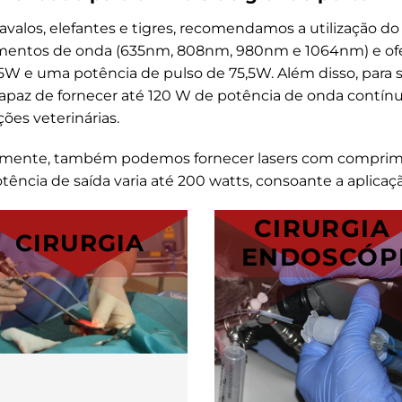
avalos, elefantes e tigres, recomendamos a utilização d
rimentos de onda (635nm, 808nm, 980nm e 1064nm) e ofer
 e uma potência de pulso de 75,5W. Além disso, para sa
z de fornecer até 120 W de potência de onda contínua
ções veterinárias.
 em mente, também podemos fornecer lasers com compri
cia de saída varia até 200 watts, consoante a aplicaçã
CIRURGIA
CIRURGIA
ENDOSCÓP