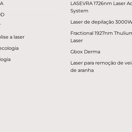
LA
LASEVRA 1726nm Laser A
System
DD
Laser de depilação 3000
T
Fractional 1927nm Thuliu
lise a laser
Laser
ecologia
Gbox Derma
logia
Laser para remoção de vei
de aranha