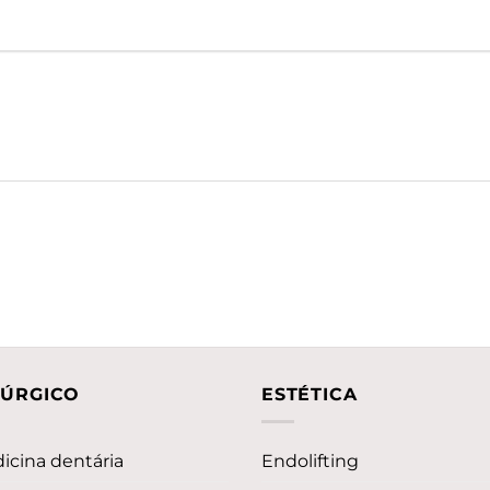
RÚRGICO
ESTÉTICA
icina dentária
Endolifting