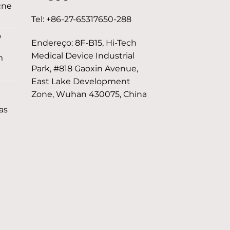
cne
Tel: +86-27-65317650-288
W
Endereço: 8F-B15, Hi-Tech
Medical Device Industrial
m
Park, #818 Gaoxin Avenue,
East Lake Development
Zone, Wuhan 430075, China
as