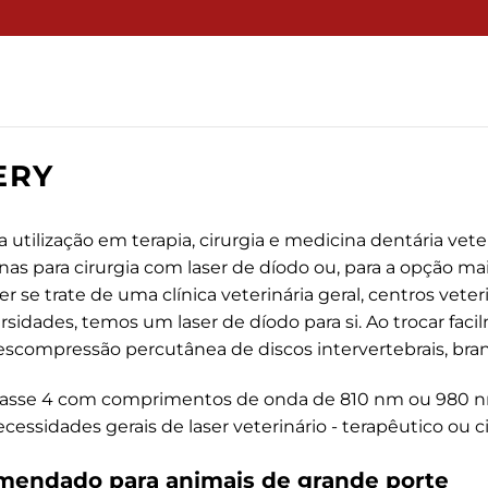
ERY
a utilização em terapia, cirurgia e medicina dentária ve
enas para cirurgia com laser de díodo ou, para a opção ma
r se trate de uma clínica veterinária geral, centros veter
versidades, temos um laser de díodo para si. Ao trocar fa
a, descompressão percutânea de discos intervertebrais, 
asse 4 com comprimentos de onda de 810 nm ou 980 nm 
ssidades gerais de laser veterinário - terapêutico ou ci
endado para animais de grande porte