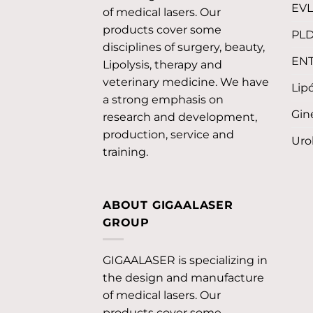
EV
of medical lasers. Our
products cover some
PL
disciplines of surgery, beauty,
EN
Lipolysis, therapy and
veterinary medicine. We have
Lipó
a strong emphasis on
Gin
research and development,
production, service and
Uro
training.
ABOUT GIGAALASER
GROUP
GIGAALASER is specializing in
the design and manufacture
of medical lasers. Our
products cover some