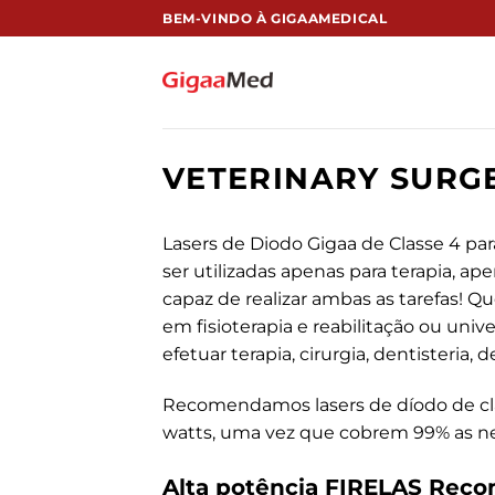
跳
BEM-VINDO À GIGAAMEDICAL
到
内
容
VETERINARY SURG
Lasers de Diodo Gigaa de Classe 4 par
ser utilizadas apenas para terapia, ap
capaz de realizar ambas as tarefas! Que
em fisioterapia e reabilitação ou uni
efetuar terapia, cirurgia, dentisteri
Recomendamos lasers de díodo de cl
watts, uma vez que cobrem 99% as nece
Alta potência
FIRELAS
Recom