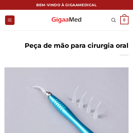
跳
BEM-VINDO À GIGAAMEDICAL
到
内
0
容
Peça de mão para cirurgia oral