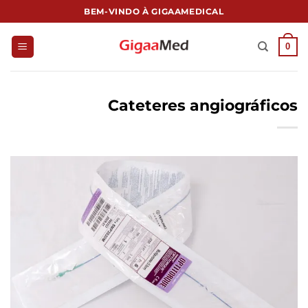
跳
BEM-VINDO À GIGAAMEDICAL
到
内
0
容
Cateteres angiográficos