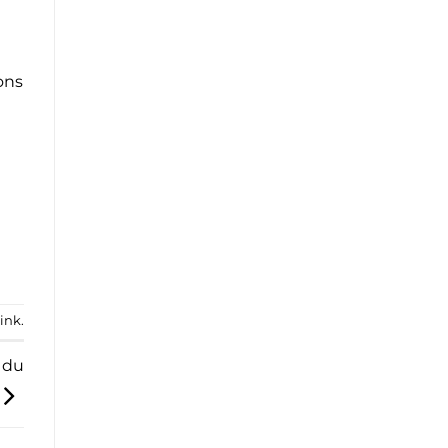
ons
ink
.
 du