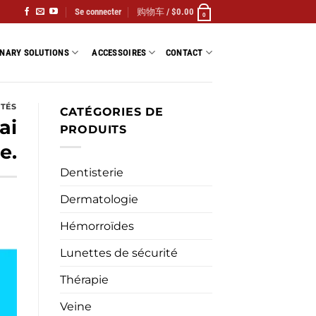
Se connecter
购物车 /
$
0.00
0
INARY SOLUTIONS
ACCESSOIRES
CONTACT
ITÉS
CATÉGORIES DE
ai
PRODUITS
e.
Dentisterie
Dermatologie
Hémorroïdes
Lunettes de sécurité
Thérapie
Veine