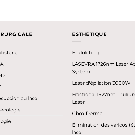
IRURGICALE
ESTHÉTIQUE
tisterie
Endolifting
LA
LASEVRA 1726nm Laser A
System
DD
Laser d'épilation 3000W
T
Fractional 1927nm Thuliu
osuccion au laser
Laser
écologie
Gbox Derma
logie
Élimination des varicosité
laser