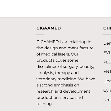
GIGAAMED
CH
GIGAAMED is specializing in
Den
the design and manufacture
EV
of medical lasers. Our
products cover some
PL
disciplines of surgery, beauty,
EN
Lipolysis, therapy and
veterinary medicine. We have
Lip
a strong emphasis on
Gyn
research and development,
production, service and
Uro
training.