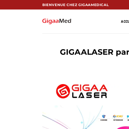
Passer
BIENVENUE CHEZ GIGAAMEDICAL
au
contenu
ACCU
GIGAALASER part