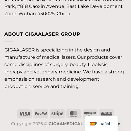
Park, #818 Gaoxin Avenue, East Lake Development
Zone, Wuhan 430075, China
ABOUT GIGAALASER GROUP
GIGAALASER is specializing in the design and
manufacture of medical lasers. Our products cover
some disciplines of surgery, beauty, Lipolysis,
therapy and veterinary medicine. We have a strong
emphasis on research and development,
production, service and training.
Visa
PayPal
Stripe
MasterCard
Amazon
Western
Union
Español
Copyright 2026 ©
GIGAAMEDICAL
JOB/工作机会