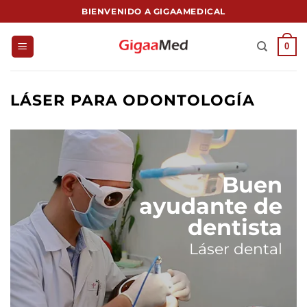
Saltar
BIENVENIDO A GIGAAMEDICAL
al
contenido
0
LÁSER PARA ODONTOLOGÍA
Buen
ayudante de
dentista
Láser dental