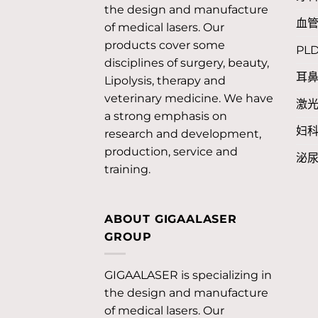
the design and manufacture
血管
of medical lasers. Our
products cover some
PL
disciplines of surgery, beauty,
耳
Lipolysis, therapy and
veterinary medicine. We have
激
a strong emphasis on
妇
research and development,
production, service and
泌
training.
ABOUT GIGAALASER
GROUP
GIGAALASER is specializing in
the design and manufacture
of medical lasers. Our