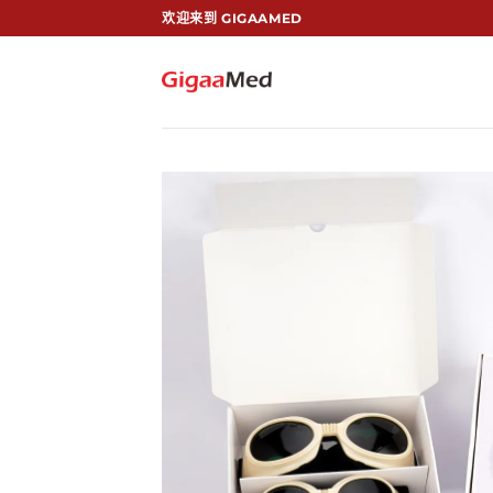
跳
欢迎来到 GIGAAMED
到
内
容