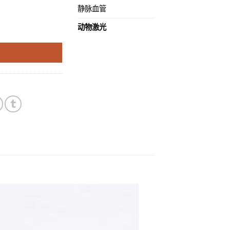
静脉血管
it 数量
动物激光