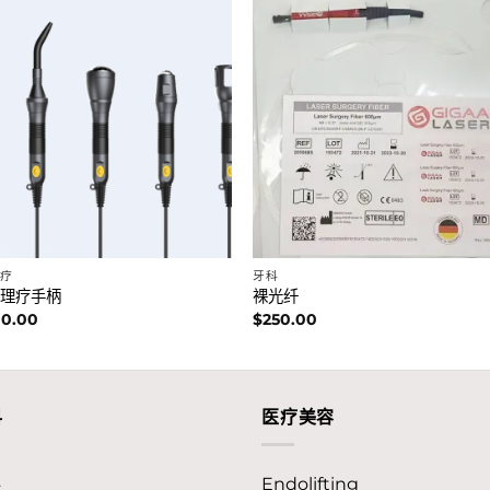
疗
牙科
 理疗手柄
裸光纤
00.00
$
250.00
科
医疗美容
科
Endolifting