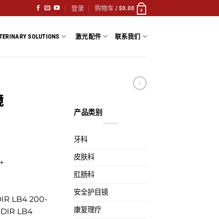
登录
购物车 /
$
0.00
0
TERINARY SOLUTIONS
激光配件
联系我们
镜
产品类别
牙科
皮肤科
+
肛肠科
安全护目镜
DIR LB4 200-
康复理疗
 DIR LB4