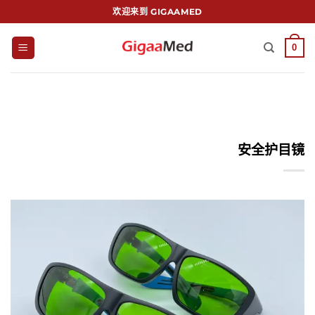
跳
欢迎来到 GIGAAMED
到
内
0
容
安全护目镜